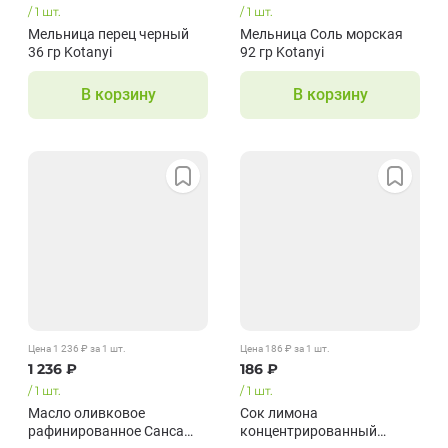
/
1
шт.
/
1
шт.
Мельница перец черный
Мельница Соль морская
36 гр Kotanyi
92 гр Kotanyi
В корзину
В корзину
Цена
1 236
₽
за 1
шт.
Цена
186
₽
за 1
шт.
1 236
₽
186
₽
/
1
шт.
/
1
шт.
Масло оливковое
Сок лимона
рафинированное Санса
концентрированный