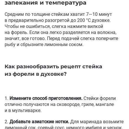
запекания и температура
Средним по толщине стейкам хватит 7—10 минут
в предварительно разогретой до 200 °C духовке.
Чтобы не ошибиться
,
слегка нажмите вилкой
на форель. Если она легко разделяется на волокна
,
значит
,
все готово. Перед подачей слегка поперчите
рыбу и сбрызните лимонным соком.
Как разнообразить рецепт стейка
из форели в духовке?
Измените способ приготовления.
Стейки форели
отлично получаются на сковороде
,
гриле
,
мангале
и в мультиварке.
Добавьте азиатские нотки.
Для маринада возьмите
лимонный сок
,
соевый соус
,
немного имбиря и чеснок.