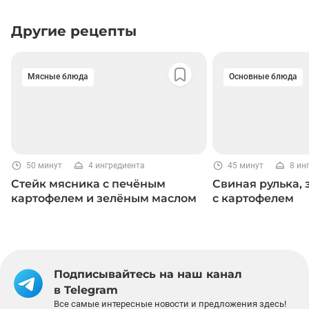
Другие рецепты
Мясные блюда
Основные блюда
50 минут
4 ингредиента
45 минут
8 ин
Стейк мясника с печёным
Свиная рулька,
картофелем и зелёным маслом
с картофелем
Подписывайтесь на наш канал
в Telegram
Все самые интересные новости и предложения здесь!