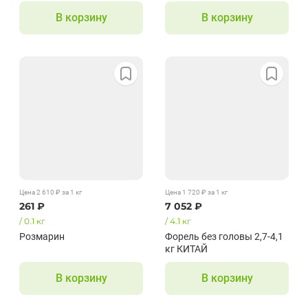
1 л ПЭТ Конди
500 мл Citrano
В корзину
В корзину
Цена
2 610
₽
за 1
кг
Цена
1 720
₽
за 1
кг
261
₽
7 052
₽
/
0.1
кг
/
4.1
кг
Розмарин
Форель без головы 2,7-4,1
кг КИТАЙ
В корзину
В корзину