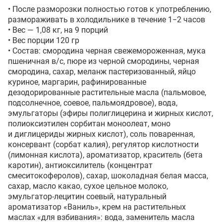
• После разморозки полностью готов к употреблению, 
размораживать в холодильнике в течение 1−2 часов

• Вес — 1,08 кг, на 9 порций 

• Вес порции 120 гр

• Состав: смородина черная свежемороженная, мука 
пшеничная в/с, пюре из черной смородины, черная 
смородина, сахар, меланж пастеризованный, яйцо 
куриное, маргарин, рафинированные 
дезодорированные растительные масла (пальмовое, 
подсолнечное, соевое, пальмоядровое), вода, 
эмульгаторы (эфиры полиглицерина и жирных кислот, 
полиоксиэтилен сорбитан моноолеат, моно 
и диглицериды жирных кислот), соль поваренная, 
консервант (сорбат калия), регулятор кислотности 
(лимонная кислота), ароматизатор, краситель (бета 
каротин), антиоксилитель (концентрат 
смеситокоферолов), сахар, шоколадная белая масса, 
сахар, масло какао, сухое цельное молоко, 
эмульгатор-лецитин соевый, натуральный 
ароматизатор «Ваниль», крем на растительных 
маслах «для взбивания»: вода, заменитель масла 