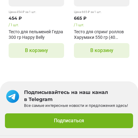
Цена
454
₽
за 1
шт.
Цена
665
₽
за 1
шт.
454
₽
665
₽
/
1
шт.
/
1
шт.
Тесто для пельменей Гедза
Тесто для спринг роллов
300 гр Happy Belly
Харумаки 550 гр (40
листов 215*215 мм) Spring
Home
В корзину
В корзину
Подписывайтесь на наш канал
в Telegram
Все самые интересные новости и предложения здесь!
Подписаться