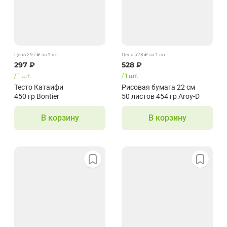
Цена
297
₽
за 1
шт.
Цена
528
₽
за 1
шт.
297
₽
528
₽
/
1
шт.
/
1
шт.
Тесто Катаифи
Рисовая бумага 22 см
450 гр Bontier
50 листов 454 гр Aroy-D
В корзину
В корзину