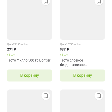
Цена
271
₽
за 1
шт.
Цена
187
₽
за 1
шт.
271
₽
187
₽
/
1
шт.
/
1
шт.
Тесто Филло 500 гр Bontier
Тесто слоеное
бездрожжевое
500 гр Сдобная Особа 5002
В корзину
В корзину