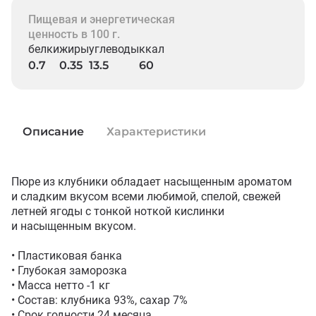
Пищевая и энергетическая
ценность в 100 г.
белки
жиры
углеводы
ккал
0.7
0.35
13.5
60
Описание
Характеристики
Пюре из клубники обладает насыщенным ароматом 
и сладким вкусом всеми любимой, спелой, свежей 
летней ягоды с тонкой ноткой кислинки 
и насыщенным вкусом.

• Пластиковая банка

• Глубокая заморозка

• Масса нетто -1 кг 

• Состав: клубника 93%, сахар 7%

• Срок годности 24 месяца
