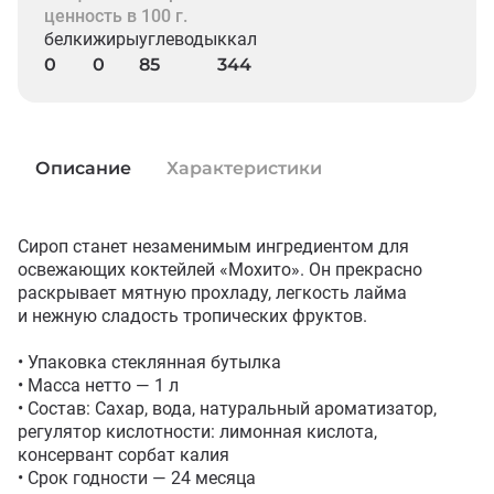
ценность в 100 г.
белки
жиры
углеводы
ккал
0
0
85
344
Описание
Характеристики
Сироп станет незаменимым ингредиентом для 
освежающих коктейлей «Мохито». Он прекрасно 
раскрывает мятную прохладу, легкость лайма 
и нежную сладость тропических фруктов.

• Упаковка стеклянная бутылка

• Масса нетто — 1 л

• Состав: Сахар, вода, натуральный ароматизатор, 
регулятор кислотности: лимонная кислота, 
консервант сорбат калия

• Срок годности — 24 месяца
