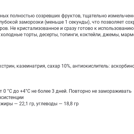
ных полностью созревших фруктов, тщательно измельченны
убокой заморозки (меньше 1 секунды), что позволяет сохра
ов. Не кристализованное и сразу готово к использованию.
холодные торты, десерты, топинги, коктейли, джемы, марме
стрин, казеинатрия, сахар 10%, антиокислитель: аскорбино
0 °C до +4°С не более 3 дней. Повторно не замораживать

систенции

жиры — 22,1 гр, углеводы — 18,8 гр
