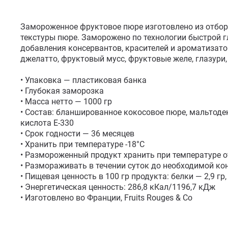
Замороженное фруктовое пюре изготовлено из отбор
текстуры пюре. Заморожено по технологии быстрой гл
добавления консервантов, красителей и ароматизатор
джелатто, фруктовый мусс, фруктовые желе, глазури, 
• Упаковка — пластиковая банка

• Глубокая заморозка

• Масса нетто — 1000 гр

• Состав: бланшированное кокосовое пюре, мальтодек
кислота Е-330

• Срок годности — 36 месяцев

• Хранить при температуре -18°С

• Размороженный продукт хранить при температуре от 
• Размораживать в течении суток до необходимой кон
• Пищевая ценность в 100 гр продукта: белки — 2,9 гр, 
• Энергетическая ценность: 286,8 кКал/1196,7 кДж

• Изготовлено во Франции, Fruits Rouges & Co