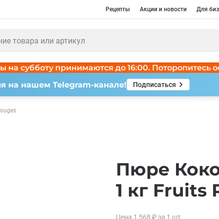
Рецепты
Акции и новости
Для биз
ы на субботу принимаются до 16:00. Поторопитесь о
я на нашем Telegram-канале!
Подписаться
Rouges
Пюре Кок
1 кг Fruits
Цена
1 568
₽
за 1
шт.