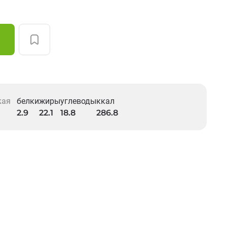
кая
белки
жиры
углеводы
ккал
2.9
22.1
18.8
286.8