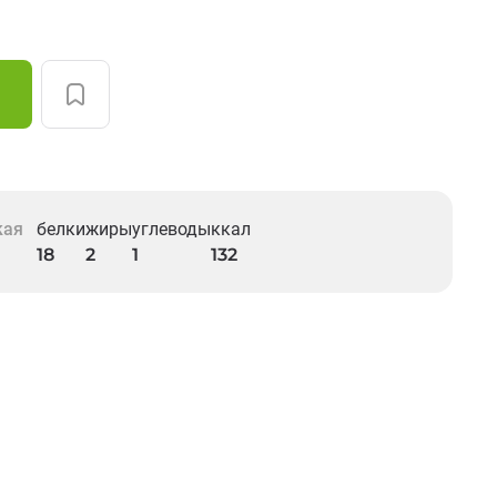
кая
белки
жиры
углеводы
ккал
18
2
1
132