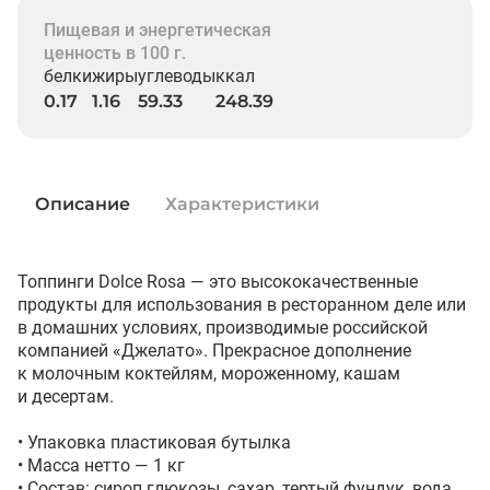
Пищевая и энергетическая
ценность в 100 г.
белки
жиры
углеводы
ккал
0.17
1.16
59.33
248.39
Описание
Характеристики
Топпинги Dolce Rosa — это высококачественные 
продукты для использования в ресторанном деле или 
в домашних условиях, производимые российской 
компанией «Джелато». Прекрасное дополнение 
к молочным коктейлям, мороженному, кашам 
и десертам.

• Упаковка пластиковая бутылка

• Масса нетто — 1 кг

• Состав: сироп глюкозы, сахар, тертый фундук, вода, 