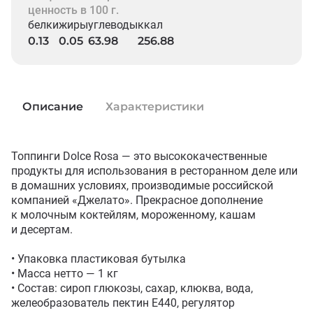
ценность в 100 г.
белки
жиры
углеводы
ккал
0.13
0.05
63.98
256.88
Описание
Характеристики
Топпинги Dolce Rosa — это высококачественные 
продукты для использования в ресторанном деле или 
в домашних условиях, производимые российской 
компанией «Джелато». Прекрасное дополнение 
к молочным коктейлям, мороженному, кашам 
и десертам.

• Упаковка пластиковая бутылка

• Масса нетто — 1 кг

• Состав: сироп глюкозы, сахар, клюква, вода, 
желеобразователь пектин Е440, регулятор 