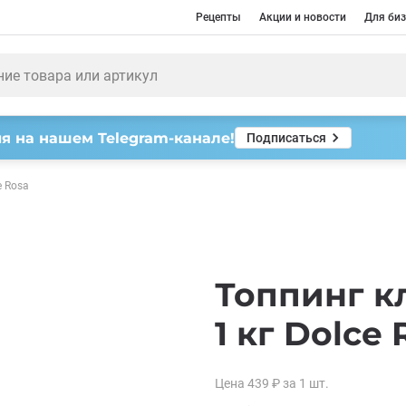
Рецепты
Акции и новости
Для биз
я на нашем Telegram-канале!
Подписаться
e Rosa
Топпинг к
1 кг Dolce 
Цена
439
₽
за 1
шт.