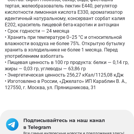
тертая, желеобразователь пектин Е440, регулятор 
кислотности лимонная кислота Е330, ароматизатор 
идентичный натуральному, консервант сорбат калия 
Е202, краситель пищевой бета-каротин и антоциан

• Срок годности — 24 месяца 

• Хранить при температуре 0−25 °С и относительной 
влажности воздуха не более 75%. Открытую бутылку 
хранить в холодильнике не более 1 месяца. Перед 
употреблением взболтать

• Пищевая ценность в 100 гр продукта: белки — 0,14 гр, 
жиры — 0,03 гр, углеводы — 63,86 гр

• Энергетическая ценность 256,27 кКал/1125,08 кДж 

• Изготовлено в России, «Джелато» ИП Караблин В. А., 
127550, г. Москва, ул. Прянишникова, 31
Подписывайтесь на наш канал
в Telegram
Все самые интересные новости и предложения здесь!