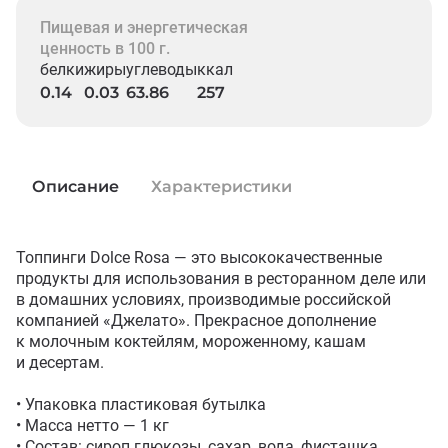
Пищевая и энергетическая
ценность в 100 г.
белки
жиры
углеводы
ккал
0.14
0.03
63.86
257
Описание
Характеристики
Топпинги Dolce Rosa — это высококачественные 
продукты для использования в ресторанном деле или 
в домашних условиях, производимые российской 
компанией «Джелато». Прекрасное дополнение 
к молочным коктейлям, мороженному, кашам 
и десертам.

• Упаковка пластиковая бутылка

• Масса нетто — 1 кг

• Состав: сироп глюкозы, сахар, вода, фисташка 