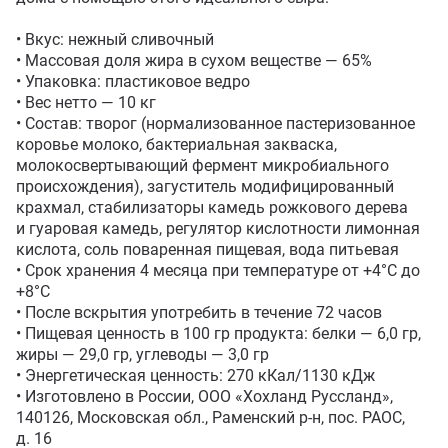
• Вкус: нежный сливочный

• Массовая доля жира в сухом веществе — 65%

• Упаковка: пластиковое ведро

• Вес нетто — 10 кг

• Состав: творог (нормализованное пастеризованное 
коровье молоко, бактериальная закваска, 
молокосвертывающий фермент микробиального 
происхождения), загуститель модифицированный 
крахмал, стабилизаторы камедь рожкового дерева 
и гуаровая камедь, регулятор кислотности лимонная 
кислота, соль поваренная пищевая, вода питьевая

• Срок хранения 4 месяца при температуре от +4°С до 
+8°С

• После вскрытия употребить в течение 72 часов

• Пищевая ценность в 100 гр продукта: белки — 6,0 гр, 
жиры — 29,0 гр, углеводы — 3,0 гр

• Энергетическая ценность: 270 кКал/1130 кДж 

• Изготовлено в России, ООО «Хохланд Руссланд», 
140126, Московская обл., Раменский р-н, пос. РАОС, 
д. 16