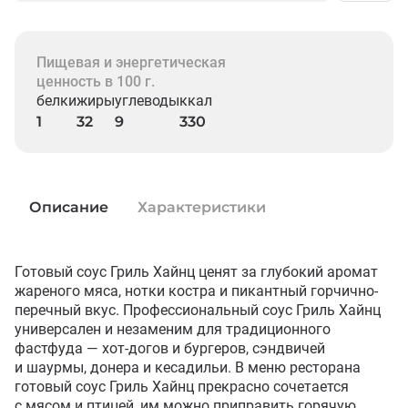
Пищевая и энергетическая
ценность в 100 г.
белки
жиры
углеводы
ккал
1
32
9
330
Описание
Характеристики
Готовый соус Гриль Хайнц ценят за глубокий аромат 
жареного мяса, нотки костра и пикантный горчично-
перечный вкус. Профессиональный соус Гриль Хайнц 
универсален и незаменим для традиционного 
фастфуда — хот-догов и бургеров, сэндвичей 
и шаурмы, донера и кесадильи. В меню ресторана 
готовый соус Гриль Хайнц прекрасно сочетается 
с мясом и птицей, им можно приправить горячую 