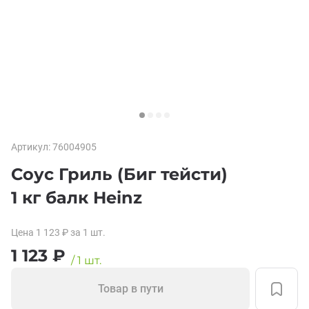
Артикул:
76004905
Соус Гриль (Биг тейсти)
1 кг балк Heinz
Цена
1 123
₽
за 1
шт.
1 123
₽
/
1
шт.
Товар в пути