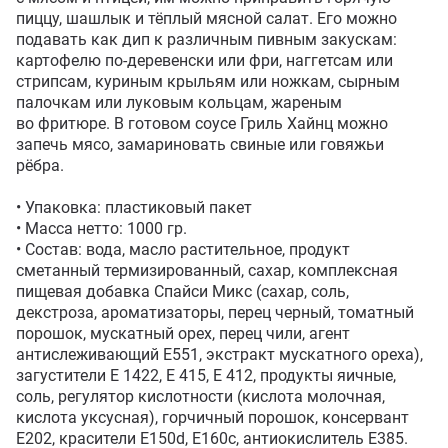
пиццу, шашлык и тёплый мясной салат. Его можно 
подавать как дип к различным пивным закускам: 
картофелю по-деревенски или фри, наггетсам или 
стрипсам, куриным крыльям или ножкам, сырным 
палочкам или луковым кольцам, жареным 
во фритюре. В готовом соусе Гриль Хайнц можно 
запечь мясо, замариновать свиные или говяжьи 
рёбра.

• Упаковка: пластиковый пакет

• Масса нетто: 1000 гр.

• Состав: вода, масло растительное, продукт 
сметанный термизированный, сахар, комплексная 
пищевая добавка Спайси Микс (сахар, соль, 
декстроза, ароматизаторы, перец черный, томатный 
порошок, мускатный орех, перец чили, агент 
антислеживающий Е551, экстракт мускатного ореха), 
загустители Е 1422, Е 415, Е 412, продукты яичные, 
соль, регулятор кислотности (кислота молочная, 
кислота уксусная), горчичный порошок, консервант 
Е202, красители Е150d, Е160c, антиокислитель Е385. 