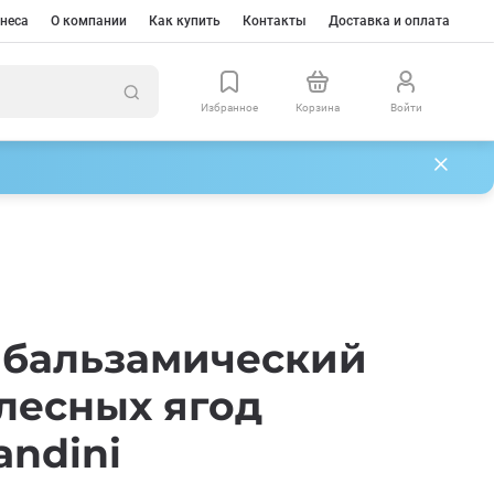
неса
О компании
Как купить
Контакты
Доставка и оплата
Избранное
Корзина
Войти
 бальзамический
 лесных ягод
andini