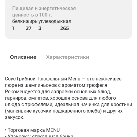
Пищевая и энергетическая
ценность в 100 г.
белки
жиры
углеводы
ккал
1
27
3
265
Описание
Характеристики
Соус Грибной Трюфельный Menu — это нежнейшее 
пюре из шампиньонов с ароматом трюфеля.

Рекомендуется для заправки основных блюд, 
гарниров, омлетов, хорошая основа для любого 
блюда с трюфелями, идеальная начинка для кростини 
(маленькие кусочки поджаренного хлеба) и других 
закусок.

• Торговая марка MENU

• Упаковка: стеклянная банка
