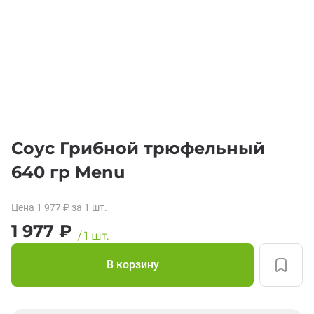
Соус Грибной трюфельный
640 гр Menu
Цена
1 977
₽
за 1
шт.
1 977
₽
/
1
шт.
В корзину