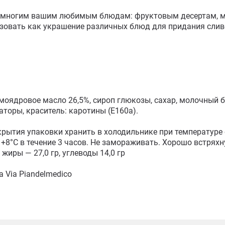
 многим вашим любимым блюдам: фруктовым десертам, мяг
зовать как украшение различных блюд для придания сливо
моядровое масло 26,5%, сироп глюкозы, сахар, молочный бе
торы, краситель: каротины (Е160а). 

скрытия упаковки хранить в холодильнике при температуре 
 +8°С в течение 3 часов. Не замораживать. Хорошо встряхн
 жиры — 27,0 гр, углеводы 14,0 гр

a Via Piandelmedico