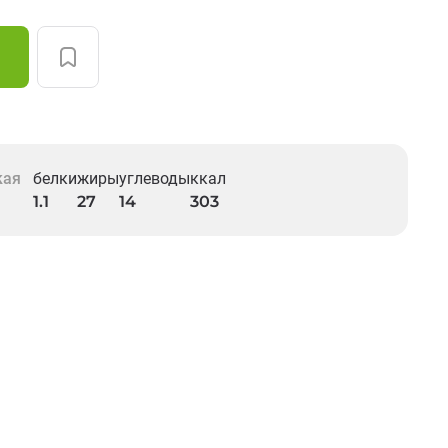
кая
белки
жиры
углеводы
ккал
1.1
27
14
303