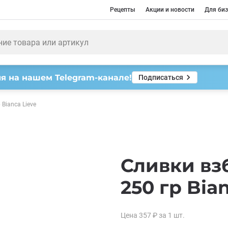
Рецепты
Акции и новости
Для биз
я на нашем Telegram-канале!
Подписаться
Bianca Lieve
Сливки вз
250 гр Bia
Цена
357
₽
за 1
шт.