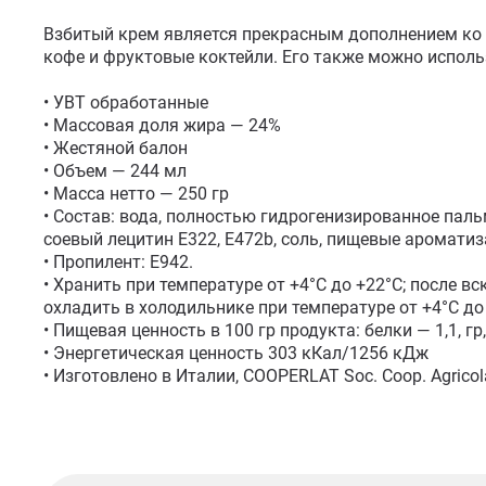
Взбитый крем является прекрасным дополнением ко
кофе и фруктовые коктейли. Его также можно исполь
• УВТ обработанные

• Массовая доля жира — 24%

• Жестяной балон

• Объем — 244 мл

• Масса нетто — 250 гр

• Состав: вода, полностью гидрогенизированное паль
соевый лецитин Е322, Е472b, соль, пищевые ароматиза
• Пропилент: Е942.

• Хранить при температуре от +4°С до +22°С; после в
охладить в холодильнике при температуре от +4°С до
• Пищевая ценность в 100 гр продукта: белки — 1,1, гр,
• Энергетическая ценность 303 кКал/1256 кДж 

• Изготовлено в Италии, COOPERLAT Soc. Coop. Agricol