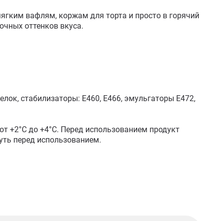
ким вафлям, коржам для торта и просто в горячий 
чных оттенков вкуса. 

лок, стабилизаторы: Е460, Е466, эмульгаторы Е472, 
от +2°С до +4°С. Перед использованием продукт 
уть перед использованием. 
