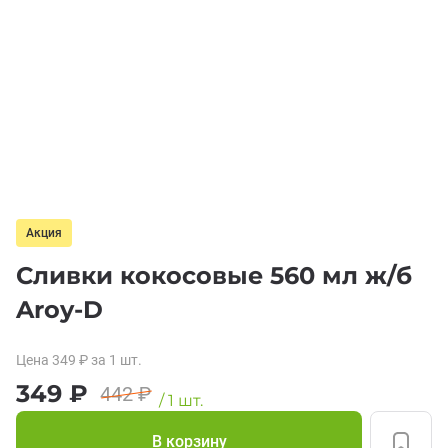
Акция
Сливки кокосовые 560 мл ж/б
Aroy-D
Цена
349
₽
за 1
шт.
349
₽
442
₽
/
1
шт.
В корзину