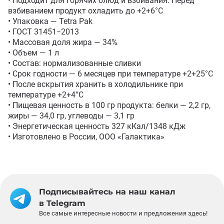
• Подходит для горячих блюд и взбивания. Перед 
взбиванием продукт охладить до +2+6°С

• Упаковка — Tetra Pak

• ГОСТ 31451−2013

• Массовая доля жира — 34%

• Объем — 1 л

• Состав: нормализованные сливки

• Срок годности — 6 месяцев при температуре +2+25°С

• После вскрытия хранить в холодильнике при 
температуре +2+4°С

• Пищевая ценность в 100 гр продукта: белки — 2,2 гр, 
жиры — 34,0 гр, углеводы — 3,1 гр

• Энергетическая ценность 327 кКал/1348 кДж 

• Изготовлено в России, ООО «Галактика»
Подписывайтесь на наш канал
в Telegram
Все самые интересные новости и предложения здесь!