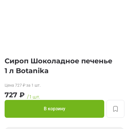
Сироп Шоколадное печенье
1 л Botanika
Цена
727
₽
за 1
шт.
727
₽
/
1
шт.
В корзину