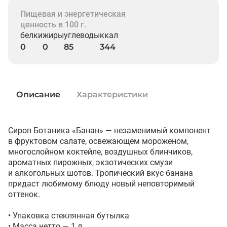
Пищевая и энергетическая
ценность в 100 г.
белки
жиры
углеводы
ккал
0
0
85
344
Описание
Характеристики
Сироп Ботаника «Банан» — незаменимый компонент 
в фруктовом салате, освежающем мороженом, 
многослойном коктейле, воздушных блинчиков, 
ароматных пирожных, экзотических смузи 
и алкогольных шотов. Тропический вкус банана 
придаст любимому блюду новый неповторимый 
оттенок.

• Упаковка стеклянная бутылка

• Масса нетто — 1 л
