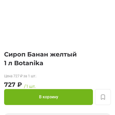
Сироп Банан желтый
1 л Botanika
Цена
727
₽
за 1
шт.
727
₽
/
1
шт.
В корзину