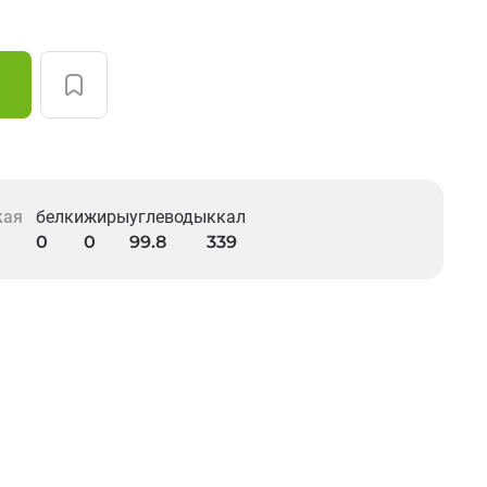
кая
белки
жиры
углеводы
ккал
0
0
99.8
339