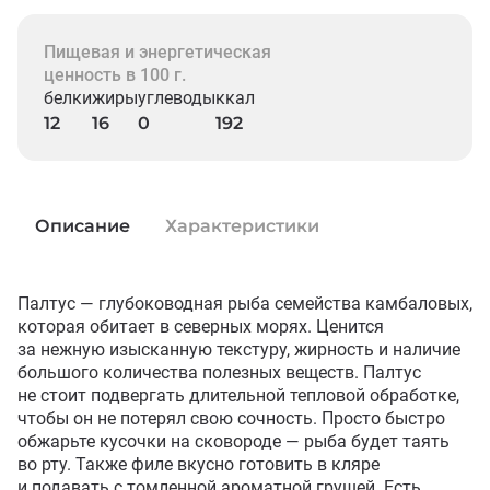
Пищевая и энергетическая
ценность в 100 г.
белки
жиры
углеводы
ккал
12
16
0
192
Описание
Характеристики
Палтус — глубоководная рыба семейства камбаловых, 
которая обитает в северных морях. Ценится 
за нежную изысканную текстуру, жирность и наличие 
большого количества полезных веществ. Палтус 
не стоит подвергать длительной тепловой обработке, 
чтобы он не потерял свою сочность. Просто быстро 
обжарьте кусочки на сковороде — рыба будет таять 
во рту. Также филе вкусно готовить в кляре 
и подавать с томленной ароматной грушей. Есть 