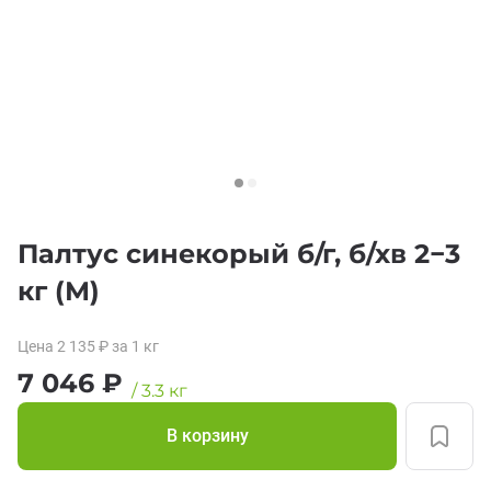
Палтус синекорый б/г, б/хв 2−3
кг (М)
Цена
2 135
₽
за 1
кг
7 046
₽
/
3.3
кг
В корзину