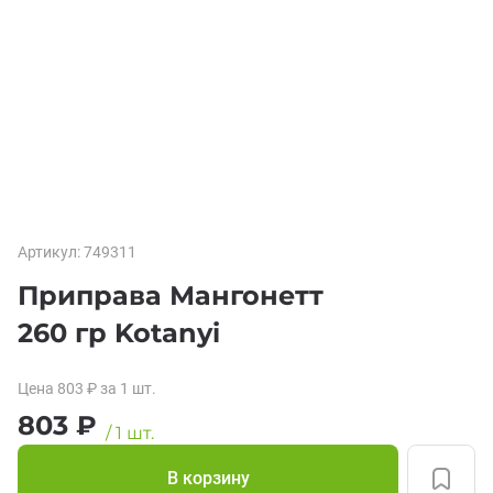
Артикул:
749311
Приправа Мангонетт
260 гр Kotanyi
Цена
803
₽
за 1
шт.
803
₽
/
1
шт.
В корзину