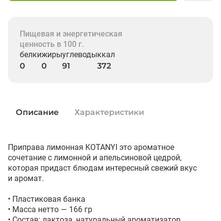
Пищевая и энергетическая
ценность в 100 г.
белки
жиры
углеводы
ккал
0
0
91
372
Описание
Характеристики
Приправа лимонная KOTANYI это ароматное 
сочетание с лимонной и апельсиновой цедрой, 
которая придаст блюдам интересный свежий вкус 
и аромат.

• Пластиковая банка

• Масса нетто — 166 гр

• Состав: лактоза, натуральный ароматизатор 