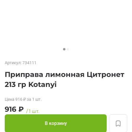
Артикул:
734111
Приправа лимонная Цитронет
213 гр Kotanyi
Цена
916
₽
за 1
шт.
916
₽
/
1
шт.
В корзину