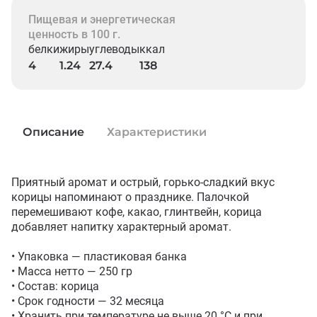
Пищевая и энергетическая
ценность в 100 г.
белки
жиры
углеводы
ккал
4
1.24
27.4
138
Описание
Характеристики
Приятный аромат и острый, горько-сладкий вкус 
корицы напоминают о празднике. Палочкой 
перемешивают кофе, какао, глинтвейн, корица 
добавляет напитку характерный аромат. 

• Упаковка — пластиковая банка

• Масса нетто — 250 гр

• Состав: корица

• Срок годности — 32 месяца

• Хранить при температуре не выше 20 °C и при 