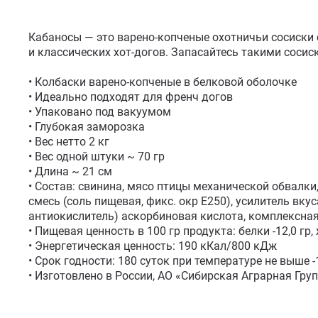
Кабаносы — это варено-копченые охотничьи сосиски 
и классических хот-догов. Запасайтесь такими сосис
• Колбаски варено-копченые в белковой оболочке

• Идеально подходят для френч догов

• Упаковано под вакуумом

• Глубокая заморозка

• Вес нетто 2 кг

• Вес одной штуки ~ 70 гр

• Длина ~ 21 см

• Состав: свинина, мясо птицы механической обвалки, в
смесь (соль пищевая, фикс. окр Е250), усилитель вкус
антиокислитель) аскорбиновая кислота, комплексная
• Пищевая ценность в 100 гр продукта: белки -12,0 гр, ж
• Энергетическая ценность: 190 кКал/800 кДж

• Срок годности: 180 суток при температуре не выше -1
• Изготовлено в России, АО «Сибирская Аграрная Гр