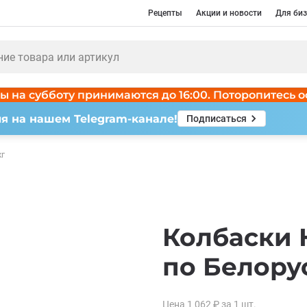
Рецепты
Акции и новости
Для биз
ы на субботу принимаются до 16:00. Поторопитесь о
я на нашем Telegram-канале!
Подписаться
кг
Колбаски 
по Белорус
Цена
1 062
₽
за 1
шт.