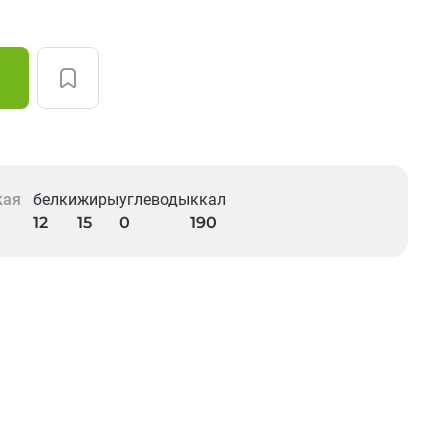
кая
белки
жиры
углеводы
ккал
12
15
0
190