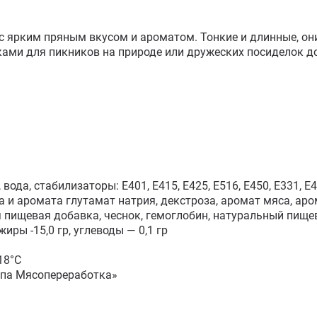
с ярким пряным вкусом и ароматом. Тонкие и длинные, он
ками для пикников на природе или дружеских посиделок до
ода, стабилизаторы: Е401, Е415, Е425, Е516, Е450, Е331, Е4
а и аромата глутамат натрия, декстроза, аромат мяса, аром
 пищевая добавка, чеснок, гемоглобин, натуральный пище
иры -15,0 гр, углеводы — 0,1 гр

8°С

уппа Мясопереработка»