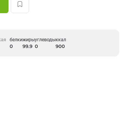
кая
белки
жиры
углеводы
ккал
0
99.9
0
900