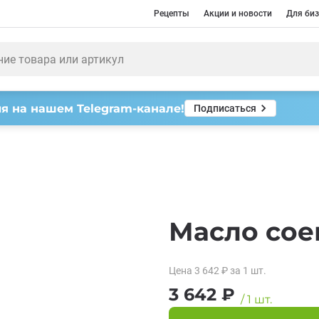
Рецепты
Акции и новости
Для биз
я на нашем Telegram-канале!
Подписаться
Масло соев
Цена
3 642
₽
за 1
шт.
3 642
₽
/
1
шт.