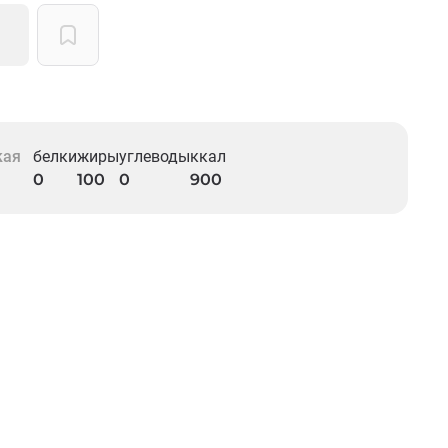
кая
белки
жиры
углеводы
ккал
0
100
0
900