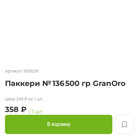
Артикул:
900638
Паккери № 136 500 гр GranOro
Цена
358
₽
за 1
шт.
358
₽
/
1
шт.
В корзину