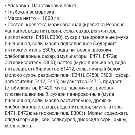
• Упаковка: Пластиковый пакет

• Глубокая заморозка

• Масса нетто — 1000 гр

• Состав: креветка маринованная (креветка Penaeus 
vannamei, вода питьевая, соль, сахар, регуляторы 
кислотности: Е451i, Е330), сухари панировочные (мука 
пшеничная, соль, масло подсолнечное (содержит 
антиокислитель Е306), вода питьевая, дрожжи 
хлебопекарные, сахар, эмульгаторы: Е471, Е472е; 
антиокислитель Е300); баттер (мука пшеничная, вода 
питьевая, стабилизатор Е1412, соль, яичный белок, 
молоко сухое, разрыхлители: Е341i, Е450i, Е500ii; сахар, 
загустители: Е412, Е415; эмульгатор Е471), придаст 
(стабилизатор Е1420, мука: пшеничная, рисовая; 
глютен пшеничный, сухари панировочные (мука 
пшеничная, соль, масло растительное, дрожжи 
хлебопекарные, сахар, вода питьевая, эмульгаторы: 
Е471, Е472е; антиокислитель Е300)). Может содержать 
следы горчицы, сои, сельдерея, диоксида серы, рыбы, 
моллюсков. 
