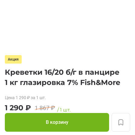
Акция
Креветки 16/20 б/г в панцире
1 кг глазировка 7% Fish&More
Цена
1 290
₽
за 1
шт.
1 290
₽
1 867
₽
/
1
шт.
В корзину