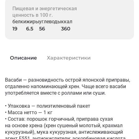
Пищевая и энергетическая
ценность в 100 г.
белки
жиры
углеводы
ккал
19
6.5
56
360
Описание
Характеристики
Васаби — разновидность острой японской приправы, 
отдаленно напоминающей хрен. Чаще всего васаби 
употребляется вместе с роллами или суши.

• Упаковка — полиэтиленовый пакет

• Масса нетто — 1 кг

• Состав: порошок горчичный, приправа сухая 
на основе хрена (хрен сушеный молотый, крахмал 
кукурузный), мука кукурузная, антислеживающий 
агент Е551, антиокислители: аскорбиновая кислота, 