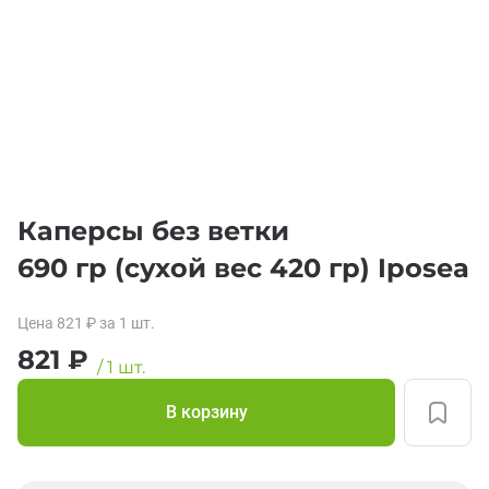
Каперсы без ветки
690 гр (сухой вес 420 гр) Iposea
Цена
821
₽
за 1
шт.
821
₽
/
1
шт.
В корзину