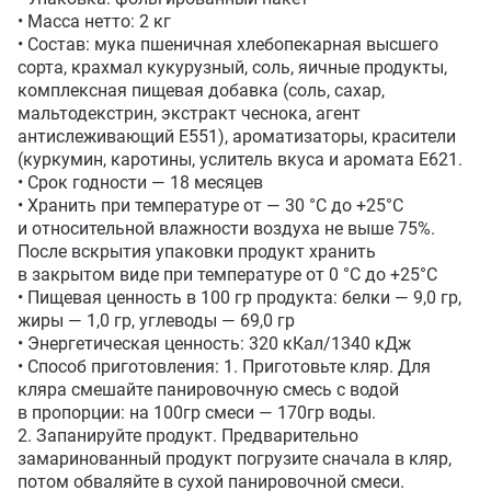
• Масса нетто: 2 кг

• Состав: мука пшеничная хлебопекарная высшего 
сорта, крахмал кукурузный, соль, яичные продукты, 
комплексная пищевая добавка (соль, сахар, 
мальтодекстрин, экстракт чеснока, агент 
антислеживающий Е551), ароматизаторы, красители 
(куркумин, каротины, услитель вкуса и аромата Е621. 

• Срок годности — 18 месяцев

• Хранить при температуре от — 30 °C до +25°С 
и относительной влажности воздуха не выше 75%. 
После вскрытия упаковки продукт хранить 
в закрытом виде при температуре от 0 °C до +25°С

• Пищевая ценность в 100 гр продукта: белки — 9,0 гр, 
жиры — 1,0 гр, углеводы — 69,0 гр

• Энергетическая ценность: 320 кКал/1340 кДж

• Способ приготовления: 1. Приготовьте кляр. Для 
кляра смешайте панировочную смесь с водой 
в пропорции: на 100гр смеси — 170гр воды.

2. Запанируйте продукт. Предварительно 
замаринованный продукт погрузите сначала в кляр, 
потом обваляйте в сухой панировочной смеси. 