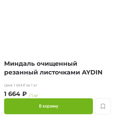
Миндаль очищенный
резанный листочками AYDIN
Цена
1 664
₽
за 1
кг
1 664
₽
/
1
кг
В корзину