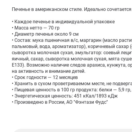
Печенье в американском стиле. Идеально сочетается с
• Каждое печенье в индивидуальной упаковке

• Масса нетто — 70 гр

• Диаметр печенья около 9 см

• Состав: мука пшеничная в/с, маргарин (масло раст
пальмовый, вода, ароматизатор), коричневый сахар (с
сыворотка молочная сухая, эмульгатор: соевый лецит
яичный, сахар, сыворотка молочная сухая, мята суше
Е133). Возможно наличие следов арахиса, кунжута, о
на активность и внимание детей.

• Срок годности — 12 месяцев

• Хранить в сухом проветриваемом месте, не подверг
• Пищевая ценность в 100 гр продукта: белки — 5,9 гр, 
• Энергетическая ценность: 451 кКал/1893 кДж

• Произведено в России, АО ''Фэнтази Фудс''