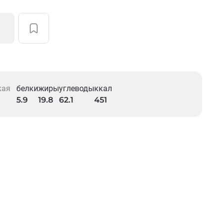
кая
белки
жиры
углеводы
ккал
5.9
19.8
62.1
451