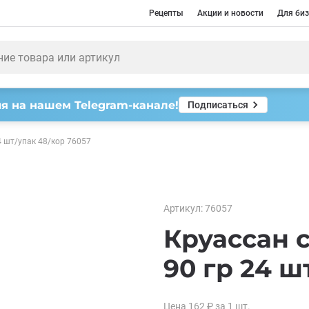
Рецепты
Акции и новости
Для биз
я на нашем Telegram-канале!
Подписаться
4 шт/упак 48/кор 76057
Артикул:
76057
Круассан 
90 гр 24 ш
Цена
162
₽
за 1
шт.