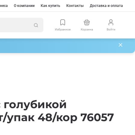
неса
О компании
Как купить
Контакты
Доставка и оплата
Избранное
Корзина
Войти
с голубикой
т/упак 48/кор 76057