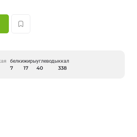
кая
белки
жиры
углеводы
ккал
7
17
40
338