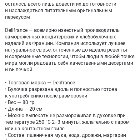
осталось всего лишь довести их до готовности 
и наслаждаться питательным оригинальным 
перекусом

Delifrance — всемирно известный производитель 
замороженных кондитерских и хлебобулочных 
изделий из Франции. Компания использует лучшее 
натуральное сырье, отточенные до идеала рецепты 
и современные технологии, чтобы люди в любой точке 
мира могли радовать себя качественными десертами 
и выпечкой.

• Торговая марка — Delifrance 

• Булочка разрезана вдоль и полностью готова 
к употреблению после разморозки

• Вес — 80 гр

• Длина — 20 см

• Можно выпекать не размораживая в духовке при 
температуре 250 °C 2−3 минуты, желательно с паром 
или на контактном гриле

• Состав: пшеничная мука, вода, дрожжи, маргарин 