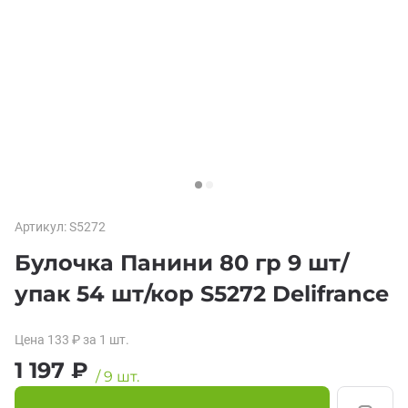
Артикул:
S5272
Булочка Панини 80 гр 9 шт/
упак 54 шт/кор S5272 Delifrance
Цена
133
₽
за 1
шт.
1 197
₽
/
9
шт.