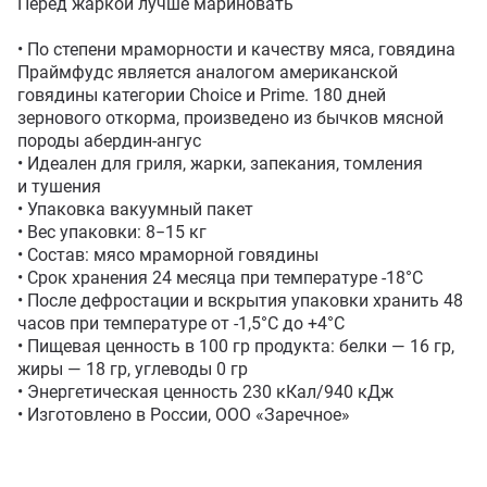
Перед жаркой лучше мариновать

• По степени мраморности и качеству мяса, говядина 
Праймфудс является аналогом американской 
говядины категории Choice и Prime. 180 дней 
зернового откорма, произведено из бычков мясной 
породы абердин-ангус

• Идеален для гриля, жарки, запекания, томления 
и тушения

• Упаковка вакуумный пакет

• Вес упаковки: 8−15 кг

• Состав: мясо мраморной говядины

• Срок хранения 24 месяца при температуре -18°С

• После дефростации и вскрытия упаковки хранить 48 
часов при температуре от -1,5°С до +4°С

• Пищевая ценность в 100 гр продукта: белки — 16 гр, 
жиры — 18 гр, углеводы 0 гр

• Энергетическая ценность 230 кКал/940 кДж 

• Изготовлено в России, ООО «Заречное»