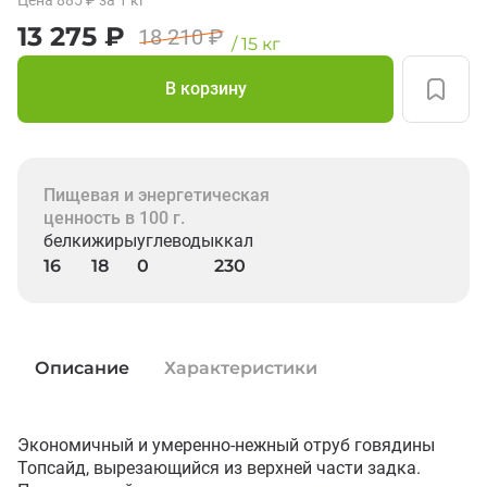
Цена
885
₽
за 1
кг
13 275
₽
18 210
₽
/
15
кг
В корзину
Пищевая и энергетическая
ценность в 100 г.
белки
жиры
углеводы
ккал
16
18
0
230
Описание
Характеристики
Экономичный и умеренно-нежный отруб говядины 
Топсайд, вырезающийся из верхней части задка. 