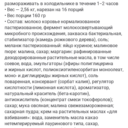
размораживать в холодильнике в течение 1−2 часов

• Вес — 2,56 кг, нарезан на 16 порций

• Вес порции 160 гр

• Состав: молоко коровье нормализованное 
пастеризованное, фермент молокосвертывающий 
микробного происхождения, закваска бактериальная, 
стабилизатор (камедь рожкового дерева), соль; 
меланж пастеризованный: яйцо куриное; малиновое 
пюре: малина, сахар; маргарин: рафинированные 
дезодорированные растительные масла, в том числе 
соевое, вода, эмульгаторы (эфиры полиглицерина 
и жирных кислот, полиоксиэтиленсорбитан моноолеат, 
моно- и диглицериды жирных кислот), соль 
поваренная, консервант (сорбат калия), регулятор 
кислотности (лимонная кислота), ароматизатор, 
натуральный краситель (бета-каротин), 
антиокислитель (концентрат смеси токоферолов); 
сахар; мука овсяная; малина свежезамороженная; 
сахарная пудра; крем на растительных маслах «для 
взбивания»: вода, заменитель масла какао 
нетемперируемый лауринового типа, сахар, 