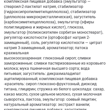
комплексная пищевая добавка (эмульгатор — 
стеароил-2-лактилат натрия, стабилизатор 
(гидроксипропилметилцеллюлоза), стабилизатор 
(целлюлоза микрокристаллическая), загуститель 
(карбоксиметилцеллюлоза), эмульгатор (эфиры 
полиглицерина и жирных кислот), глюкоза, 
эмульгатор (полиоксиэтилен сорбитан моностеарат), 
регулятор кислотности (ортофосфат натрия 2-
замещенный), соль, регулятор кислотности — цитрат 
натрия 3-замещенный, ароматизатор; патока 
крахмальная

высокоосахаренная: глюкозный сироп; сливки 
замороженные: сливки пастеризованные из коровьего 
молока; мука пшеничная высшего сорта; вода 
питьевая; загуститель: дикрахмаладипат 
ацетилированный; комплексная пищевая добавка 
-краситель: сироп глюкозно-фруктозный, диоксид 
титана, глицерин; стружка из белого шоколада: сахар, 
какао масло, сухое цельное молоко, сухая молочная 
сыворотка, лактоза, эмульгатор: соевый лецитин; 
натуральный ароматизатор: экстракт ванили; 
комплексная пищевая добавка: загустители 