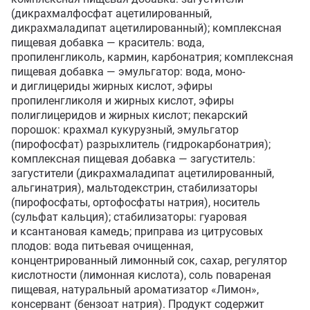
(дикрахмалфосфат ацетилированный, 
дикрахмаладипат ацетилированный); комплексная 
пищевая добавка — краситель: вода, 
пропиленгликоль, кармин, карбонатрия; комплексная 
пищевая добавка — эмульгатор: вода, моно- 
и диглицериды жирных кислот, эфиры 
пропиленгликоля и жирных кислот, эфиры 
полиглицеридов и жирных кислот; пекарский 
порошок: крахмал кукурузный, эмульгатор 
(пирофосфат) разрыхлитель (гидрокарбонатрия); 
комплексная пищевая добавка — загуститель: 
загустители (дикрахмаладипат ацетилированный, 
альгинатрия), мальтодекстрин, стабилизаторы 
(пирофосфаты, ортофосфаты натрия), носитель 
(сульфат кальция); стабилизаторы: гуаровая 
и ксантановая камедь; приправа из цитрусовых 
плодов: вода питьевая очищенная, 
концентрированный лимонный сок, сахар, регулятор 
кислотности (лимонная кислота), соль повареная 
пищевая, натуральный ароматизатор «Лимон», 
консервант (бензоат натрия). Продукт содержит 